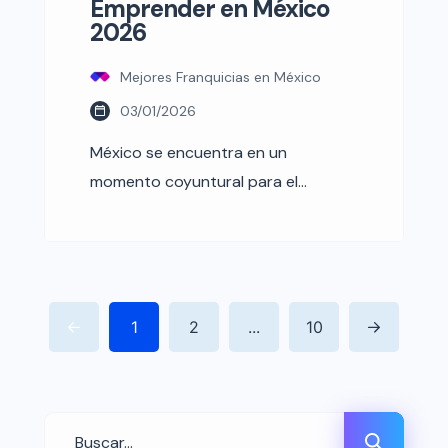
Emprender en México
2026
Mejores Franquicias en México
03/01/2026
México se encuentra en un
momento coyuntural para el
emprendimiento. Con una economía
que busca estabilidad y sectores de
servicios en plena expansión, miles
de personas se preguntan: ¿Es
mejor empezar un negocio desde
1
2
...
10
cero o invertir en una franquicia?
Esta decisión no solo depende del
capital disponible, sino del perfil del
emprendedor, su tolerancia […]