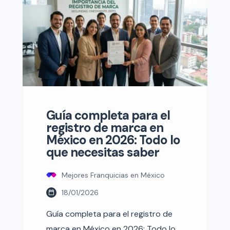
modelos de negocio ofrece
oportunidades únicas para quienes
desean empezar o diversificar su
cartera. Descubre qué franquicias
están liderando el mercado en 2026
y […]
Guía completa para el
registro de marca en
México en 2026: Todo lo
que necesitas saber
Mejores Franquicias en México
18/01/2026
Guía completa para el registro de
marca en México en 2026: Todo lo