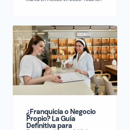
que necesitas saberCon las
tendencias de innovación y
protección de marcas en auge en
2026, el registro de marca en
México se presenta como una
herramienta clave para garantizar la
longevidad y éxito de tu negocio.
Descubre en esta guía todo lo que
[…]
¿Franquicia o Negocio
Propio? La Guía
Definitiva para