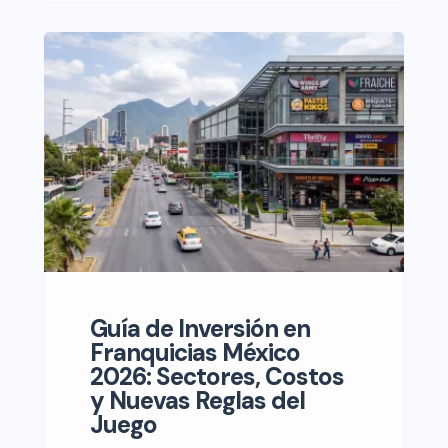
quedarse atrás en un mercado que
se mueve a la velocidad de la luz. La
idea de dejar la seguridad de una
nómina para invertir los ahorros en
algo […]
Guía de Inversión en
Franquicias México
2026: Sectores, Costos
y Nuevas Reglas del
Juego