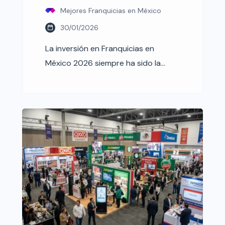
Mejores Franquicias en México
30/01/2026
La inversión en Franquicias en
México 2026 siempre ha sido la
“opción segura” para quienes
quieren emprender sin jugársela a
ciegas. Pero vamos a ser sinceros: el
México de 2026 ya no es el de hace
cinco años. Entre el empuje del
Mundial de Fútbol, la consolidación
de la Inteligencia Artificial (IA) en
negocios de […]