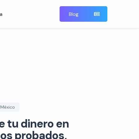
a
Blog
 México
e tu dinero en
os probados,