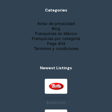
Categories
Aviso de privacidad
Blog
Franquicias en México
Franquicias por categoría
Page 404
Términos y condiciones
Newest Listings
Helados Thrifty
$1,950,000