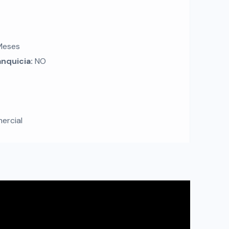
Meses
anquicia:
NO
ercial