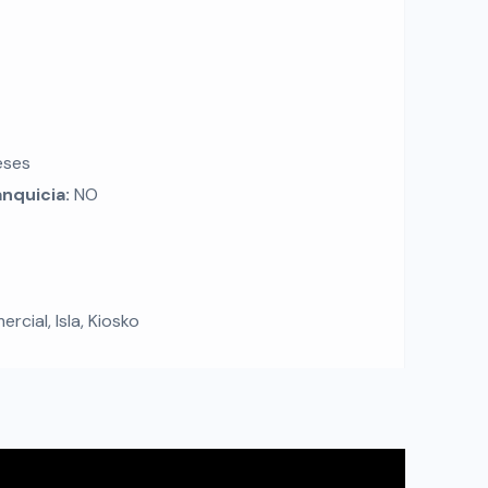
eses
anquicia:
NO
rcial, Isla, Kiosko