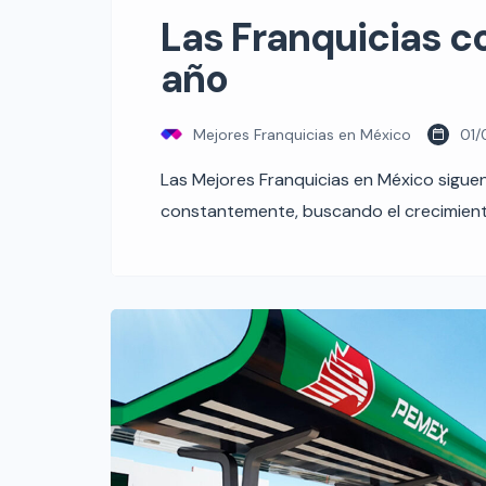
Las Franquicias c
año
Mejores Franquicias en México
01/
Las Mejores Franquicias en México siguen
constantemente, buscando el crecimiento
operación y se detectan oportunidades 
existentes. El impulso de este sector e
las personas […]