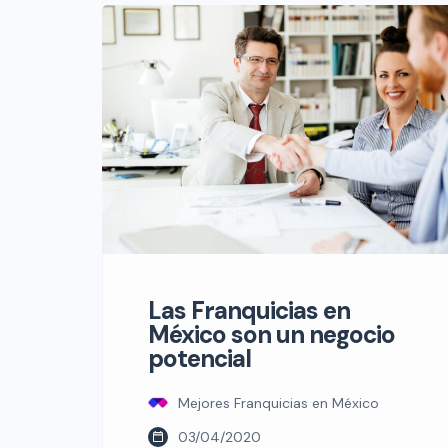
tendencia poner tu propio negocio, y
así lo ven también los mexicanos,
cuya percepción sobre las
oportunidades para emprender son
cada vez mayores. Podríamos decir
que […]
Las Franquicias en
México son un negocio
potencial
Mejores Franquicias en México
03/04/2020