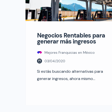
Negocios Rentables para
generar más ingresos
Mejores Franquicias en México
03/04/2020
Si estás buscando alternativas para
generar ingresos, ahora mismo
conocerás Negocios Rentables.
Aunque está comprobado que
solamente el 8% de la población
mundial emprende, hoy en día está en