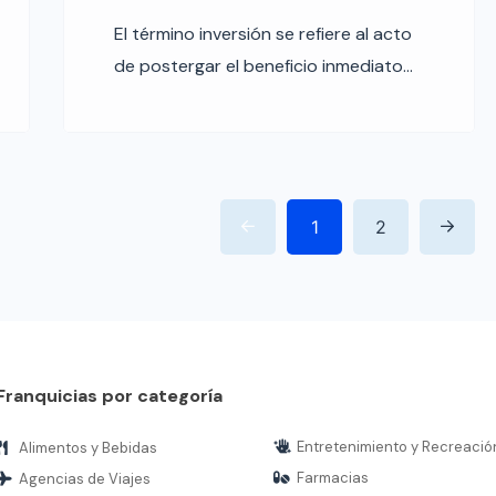
El término inversión se refiere al acto
de postergar el beneficio inmediato
del bien invertido por la promesa de
un beneficio futuro más o menos
probable. Una inversión es una
cantidad limitada de dinero que se
pone a disposición de terceros, de
1
2
una empresa o de un conjunto de
acciones, con la finalidad de que […]
Franquicias por categoría
Entretenimiento y Recreació
Alimentos y Bebidas
Farmacias
Agencias de Viajes