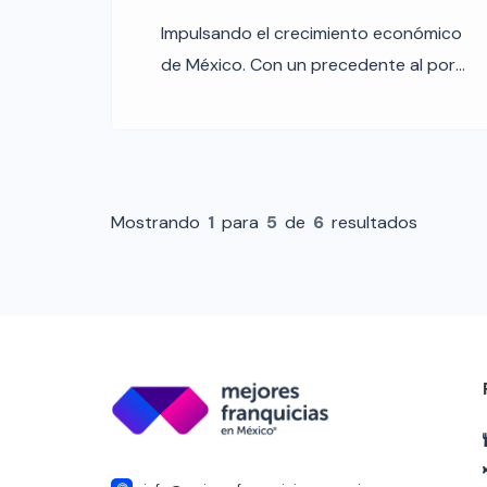
Impulsando el crecimiento económico
de México. Con un precedente al por
mayor y por cumplir 40 años en
México, las Mejores Franquicias en
México se han consolidado como uno
de los generadores constantes de
empleo formal en el país, y por
Mostrando
1
para
5
de
6
resultados
consecuencia, aportan al crecimiento
económico nacional por medio de sus
100 mil puntos de […]