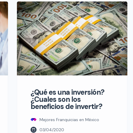
negocio de la sirena verde en México
no funciona como una franquicia
tradicional. En esta guía actualizada a
2026, te explicamos cómo obtener
una licencia, cuánto cuesta realmente
abrir una sucursal y qué alternativas
[…]
¿Qué es una inversión?
¿Cuales son los
beneficios de invertir?
Mejores Franquicias en México
03/04/2020