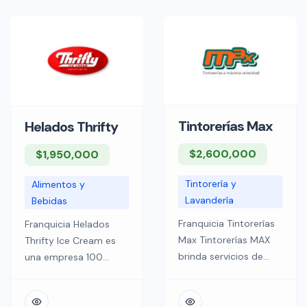
permitirá ser parte de
nuestros pacientes
un sector con amplio
somo la mejor opción
crecimiento gracias a
del mercado en
la globalización y el
precio, eficacia y
repunte del mercado
seguridad para
eCommerce. Logistica
combatir la
Total: somos los
pediculosis. Tenemos
representantes más
presencia en distintos
Tintorerías Max
Helados Thrifty
importantes de las
puntos del país y
$2,600,000
$1,950,000
compañías […]
seguimos
expandiendo nuestro
Tintorería y
Alimentos y
[…]
Lavandería
Bebidas
Franquicia Tintorerías
Franquicia Helados
Max Tintorerías MAX
Thrifty Ice Cream es
brinda servicios de
una empresa 100
limpieza y cuidados de
norteamericana
las prendas, ocupando
fundada en el Estado
tecnología y procesos
de California en 1940