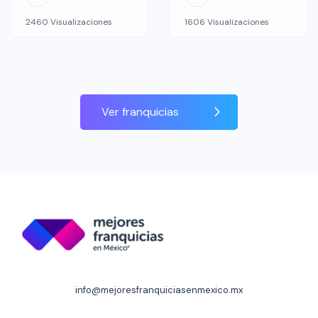
novedosos.
que se ha dedicado
2460 Visualizaciones
1606 Visualizaciones
Incorporamos en tu
exclusivamente a la
tintorería dos
elaboración de
procesos de lavado, el
helados de crema de
tradicional DryClean y
la más alta calidad. En
el sistema ecológico
México contamos con
Ver franquicias
mas avanzado,
cerca de 150
WetClean, mas
sucursales distribuidas
servicios mas negocio.
en los Estados de Baja
Tintorerías Max es una
California, Baja
cadena de tintorerías
California Sur, Sonora,
100% mexicana, con
Sinaloa, […]
más de 45 años […]
info@mejoresfranquiciasenmexico.mx