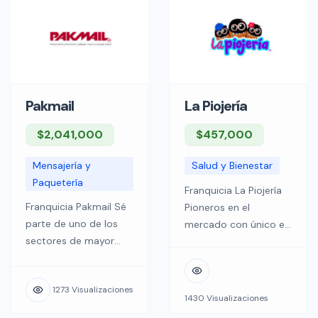
Pakmail
La Piojería
$2,041,000
$457,000
Mensajería y
Salud y Bienestar
Paquetería
Franquicia La Piojería
Franquicia Pakmail Sé
Pioneros en el
parte de uno de los
mercado con único e
sectores de mayor
innovador concepto
demanda en México y
de clínica que gracias
sobre todo a nivel
a nuestros resultados,
1273 Visualizaciones
Mundial PakMail es la
a nuestra experiencia
1430 Visualizaciones
franquicia que te
y a la confianza de