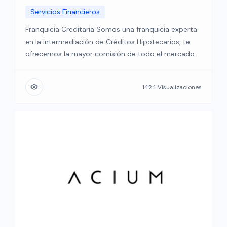
Servicios Financieros
Franquicia Creditaria Somos una franquicia experta
en la intermediación de Créditos Hipotecarios, te
ofrecemos la mayor comisión de todo el mercado
hipotecario. Creditaria es una financiera de
intermediación de créditos hipotecarios y créditos
1424 Visualizaciones
PyME, con enlace y máximas comisiones de Bancos,
SOFOM y Fintec. Ofrece a familias y empresas las
mejores condiciones financieras de crédito […]