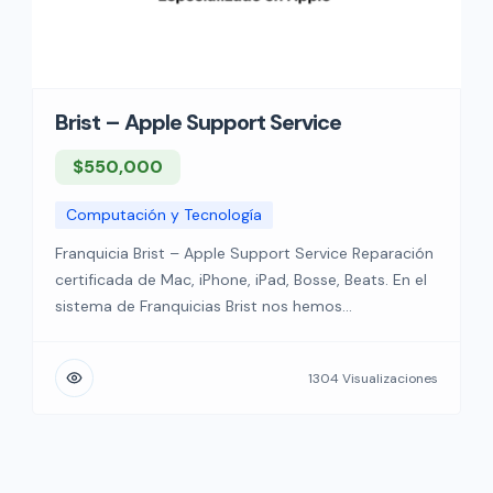
Brist – Apple Support Service
$550,000
Computación y Tecnología
Franquicia Brist – Apple Support Service Reparación
certificada de Mac, iPhone, iPad, Bosse, Beats. En el
sistema de Franquicias Brist nos hemos
especializado en el software y hardware de Apple
para ofrecerte una solución precisa y hemos
1304 Visualizaciones
logrado eficientar los procesos técnicos para lograr
una calidad uniforme en la reparación de tus
dispositivos Apple. Nuestra […]