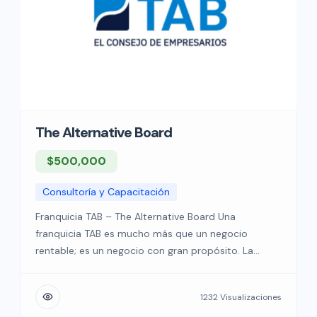
The Alternative Board
$500,000
Consultoría y Capacitación
Franquicia TAB – The Alternative Board Una
franquicia TAB es mucho más que un negocio
rentable; es un negocio con gran propósito. La
satisfacción de ayudar a otros empresarios y ser su
copiloto en el camino hacia el éxito hace que cada
1232 Visualizaciones
hora y peso invertido valga la pena. En TAB cuentas