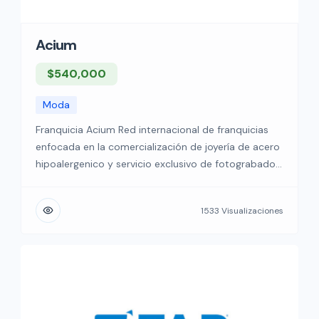
Acium
$540,000
Moda
Franquicia Acium Red internacional de franquicias
enfocada en la comercialización de joyería de acero
hipoalergenico y servicio exclusivo de fotograbado
Tenemos presencia en distintos puntos del país y
seguimos expandiendo nuestro mercado de
1533 Visualizaciones
inversión Somos una reconocida marca
internacional de joyería especializada en acero
hipoalergénico y servicio de personalización. Nos
enorgullece ofrecer a nuestros franquiciados […]